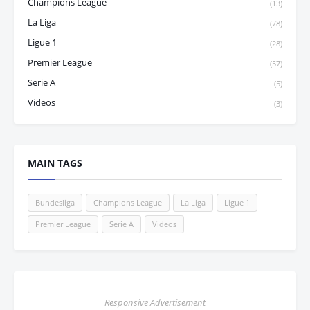
Champions League
(13)
La Liga
(78)
Ligue 1
(28)
Premier League
(57)
Serie A
(5)
Videos
(3)
MAIN TAGS
Bundesliga
Champions League
La Liga
Ligue 1
Premier League
Serie A
Videos
Responsive Advertisement