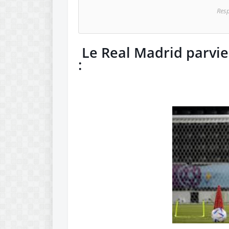
Res
Le Real Madrid parvi
: