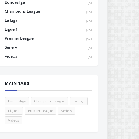
Bundesliga
(5)
Champions League
(13)
La Liga
(78)
Ligue 1
(28)
Premier League
(57)
Serie A
(5)
Videos
(3)
MAIN TAGS
Bundesliga
Champions League
La Liga
Ligue 1
Premier League
Serie A
Videos