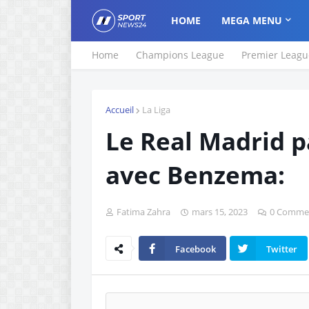
HOME
MEGA MENU
Home
Champions League
Premier Leagu
Accueil
La Liga
Le Real Madrid p
avec Benzema:
Fatima Zahra
mars 15, 2023
0 Commen
Facebook
Twitter