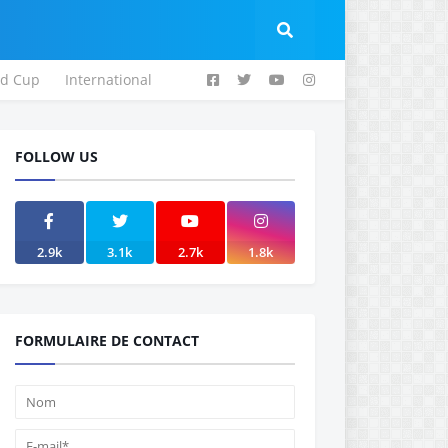
ld Cup
International
FOLLOW US
2.9k
3.1k
2.7k
1.8k
FORMULAIRE DE CONTACT