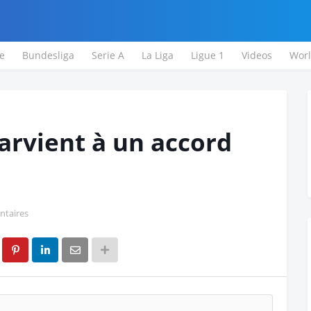
e
Bundesliga
Serie A
La Liga
Ligue 1
Videos
Wor
arvient à un accord
taires