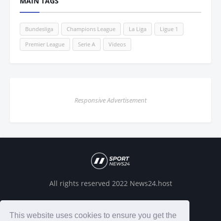
MAIN TAGS
Bundesliga
Champions League
La Liga
Ligue 1
Premier League
Serie A
Videos
Responsive Advertisement
All rights reserved 2022 News24.host
This website uses cookies to ensure you get the